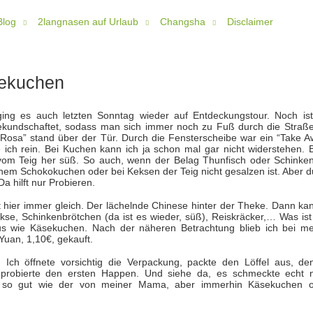
Blog
2langnasen auf Urlaub
Changsha
Disclaimer
sekuchen
ging es auch letzten Sonntag wieder auf Entdeckungstour. Noch ist
kundschaftet, sodass man sich immer noch zu Fuß durch die Straße
sa” stand über der Tür. Durch die Fensterscheibe war ein “Take A
ich rein. Bei Kuchen kann ich ja schon mal gar nicht widerstehen. 
vom Teig her süß. So auch, wenn der Belag Thunfisch oder Schinken 
inem Schokokuchen oder bei Keksen der Teig nicht gesalzen ist. Aber d
a hilft nur Probieren.
st hier immer gleich. Der lächelnde Chinese hinter der Theke. Dann ka
kse, Schinkenbrötchen (da ist es wieder, süß), Reiskräcker,… Was ist
us wie Käsekuchen. Nach der näheren Betrachtung blieb ich bei me
Yuan, 1,10€, gekauft.
Ich öffnete vorsichtig die Verpackung, packte den Löffel aus, de
d probierte den ersten Happen. Und siehe da, es schmeckte echt 
d so gut wie der von meiner Mama, aber immerhin Käsekuchen 