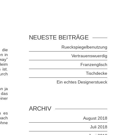
NEUESTE BEITRÄGE
Rueckspiegelbenutzung
 die
n in
Vertrauenswuerdig
way”
Beim
Franzenglisch
ist.
Tischdecke
urch
Ein echtes Designerstueck
nn ja
 das
iner
ARCHIV
n es
nach
August 2018
ohne
Juli 2018