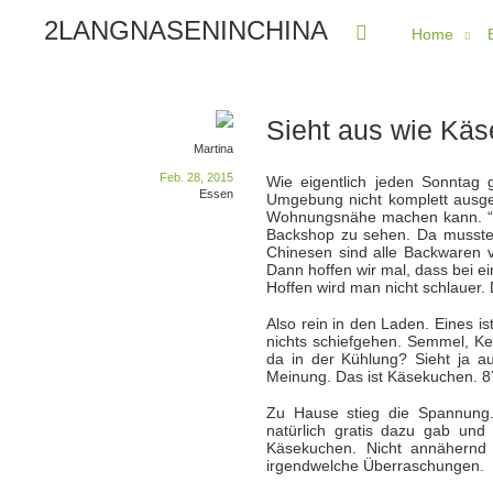
2LANGNASENINCHINA
Home
Sieht aus wie Kä
Martina
Feb. 28, 2015
Wie eigentlich jeden Sonntag 
Essen
Umgebung nicht komplett ausge
Wohnungsnähe machen kann. “Ro
Backshop zu sehen. Da musste 
Chinesen sind alle Backwaren 
Dann hoffen wir mal, dass bei e
Hoffen wird man nicht schlauer. D
Also rein in den Laden. Eines i
nichts schiefgehen. Semmel, Ke
da in der Kühlung? Sieht ja a
Meinung. Das ist Käsekuchen. 8
Zu Hause stieg die Spannung. 
natürlich gratis dazu gab un
Käsekuchen. Nicht annähern
irgendwelche Überraschungen.