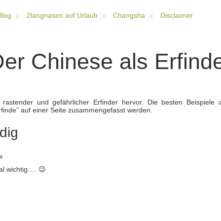
Blog
2langnasen auf Urlaub
Changsha
Disclaimer
er Chinese als Erfind
ht rastender und gefährlicher Erfinder hervor. Die besten Beispiel
rfinde” auf einer Seite zusammengefasst werden.
dig
a
al wichtig…. 😉