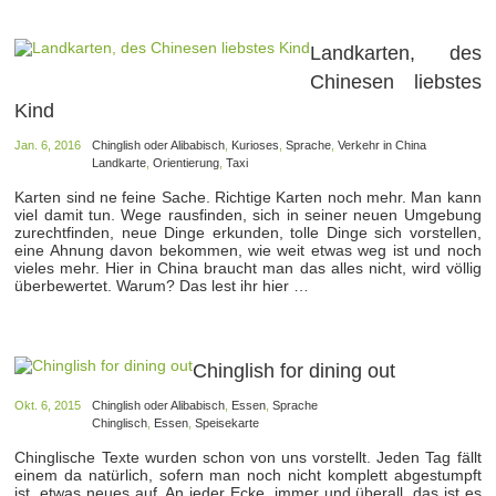
Landkarten, des
Chinesen liebstes
Kind
Jan. 6, 2016
Chinglish oder Alibabisch
,
Kurioses
,
Sprache
,
Verkehr in China
Landkarte
,
Orientierung
,
Taxi
Karten sind ne feine Sache. Richtige Karten noch mehr. Man kann
viel damit tun. Wege rausfinden, sich in seiner neuen Umgebung
zurechtfinden, neue Dinge erkunden, tolle Dinge sich vorstellen,
eine Ahnung davon bekommen, wie weit etwas weg ist und noch
vieles mehr. Hier in China braucht man das alles nicht, wird völlig
überbewertet. Warum? Das lest ihr hier …
Chinglish for dining out
Okt. 6, 2015
Chinglish oder Alibabisch
,
Essen
,
Sprache
Chinglisch
,
Essen
,
Speisekarte
Chinglische Texte wurden schon von uns vorstellt. Jeden Tag fällt
einem da natürlich, sofern man noch nicht komplett abgestumpft
ist, etwas neues auf. An jeder Ecke, immer und überall, das ist es