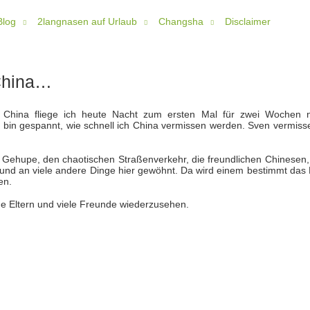
Blog
2langnasen auf Urlaub
Changsha
Disclaimer
China…
 China fliege ich heute Nacht zum ersten Mal für zwei Wochen 
h bin gespannt, wie schnell ich China vermissen werden. Sven vermisse
s Gehupe, den chaotischen Straßenverkehr, die freundlichen Chinesen,
 und an viele andere Dinge hier gewöhnt. Da wird einem bestimmt das 
en.
ne Eltern und viele Freunde wiederzusehen.