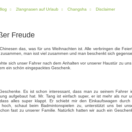
Blog
2langnasen auf Urlaub
Changsha
Disclaimer
oßer Freude
Chinesen das, was für uns Weihnachten ist. Alle verbringen die Feier
iel zusammen, man isst viel zusammen und man beschenkt sich gegensei
rehte sich unser Fahrer nach dem Anhalten vor unserer Haustür zu uns
edem ein schön eingepacktes Geschenk.
e Geschenke. Es ist schon interessant, dass man zu seinem Fahrer i
ung aufgebaut hat. Mr. Tang ist einfach super, er ist mehr als nur u
dass alles super klappt. Er schiebt mir den Einkaufswagen durch
 hoch, schaut beim Badmintonspielen zu, unterstützt uns bei uns
chon fast zu unserer Familie. Natürlich hatten wir auch ein Geschenk