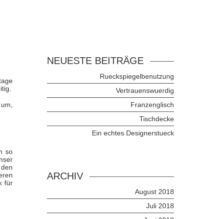
NEUESTE BEITRÄGE
Rueckspiegelbenutzung
tage
tig.
Vertrauenswuerdig
 um,
Franzenglisch
Tischdecke
Ein echtes Designerstueck
n so
nser
 den
ARCHIV
eren
 für
August 2018
Juli 2018