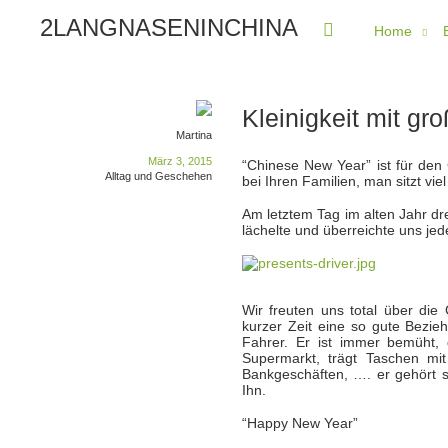
2LANGNASENINCHINA
Home
Kleinigkeit mit gr
Martina
März 3, 2015
“Chinese New Year” ist für den 
Alltag und Geschehen
bei Ihren Familien, man sitzt v
Am letztem Tag im alten Jahr d
lächelte und überreichte uns j
Wir freuten uns total über di
kurzer Zeit eine so gute Bezieh
Fahrer. Er ist immer bemüht, 
Supermarkt, trägt Taschen mit
Bankgeschäften, …. er gehört s
Ihn.
“Happy New Year”