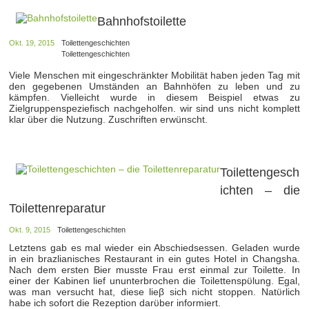
Bahnhofstoilette
Okt. 19, 2015
Toilettengeschichten
Toilettengeschichten
Viele Menschen mit eingeschränkter Mobilität haben jeden Tag mit
den gegebenen Umständen an Bahnhöfen zu leben und zu
kämpfen. Vielleicht wurde in diesem Beispiel etwas zu
Zielgruppenspeziefisch nachgeholfen. wir sind uns nicht komplett
klar über die Nutzung. Zuschriften erwünscht.
Toilettengesch
ichten – die
Toilettenreparatur
Okt. 9, 2015
Toilettengeschichten
Letztens gab es mal wieder ein Abschiedsessen. Geladen wurde
in ein brazlianisches Restaurant in ein gutes Hotel in Changsha.
Nach dem ersten Bier musste Frau erst einmal zur Toilette. In
einer der Kabinen lief ununterbrochen die Toilettenspϋlung. Egal,
was man versucht hat, diese lieβ sich nicht stoppen. Natϋrlich
habe ich sofort die Rezeption darϋber informiert.