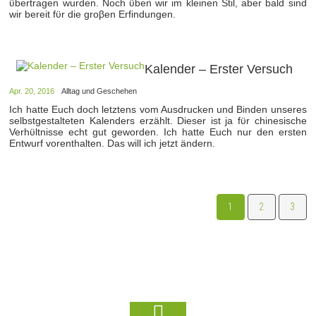
ϋbertragen wurden. Noch ϋben wir im kleinen Stil, aber bald sind
wir bereit fϋr die groβen Erfindungen.
Kalender – Erster Versuch
Apr. 20, 2016
Alltag und Geschehen
Ich hatte Euch doch letztens vom Ausdrucken und Binden unseres
selbstgestalteten Kalenders erzählt. Dieser ist ja fϋr chinesische
Verhϋltnisse echt gut geworden. Ich hatte Euch nur den ersten
Entwurf vorenthalten. Das will ich jetzt ändern.
1
2
3