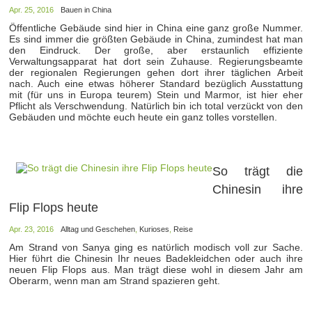
Apr. 25, 2016
Bauen in China
Öffentliche Gebäude sind hier in China eine ganz große Nummer.
Es sind immer die größten Gebäude in China, zumindest hat man
den Eindruck. Der große, aber erstaunlich effiziente
Verwaltungsapparat hat dort sein Zuhause. Regierungsbeamte
der regionalen Regierungen gehen dort ihrer täglichen Arbeit
nach. Auch eine etwas höherer Standard bezüglich Ausstattung
mit (für uns in Europa teurem) Stein und Marmor, ist hier eher
Pflicht als Verschwendung. Natürlich bin ich total verzückt von den
Gebäuden und möchte euch heute ein ganz tolles vorstellen.
So trägt die
Chinesin ihre
Flip Flops heute
Apr. 23, 2016
Alltag und Geschehen
,
Kurioses
,
Reise
Am Strand von Sanya ging es natϋrlich modisch voll zur Sache.
Hier fϋhrt die Chinesin Ihr neues Badekleidchen oder auch ihre
neuen Flip Flops aus. Man trägt diese wohl in diesem Jahr am
Oberarm, wenn man am Strand spazieren geht.