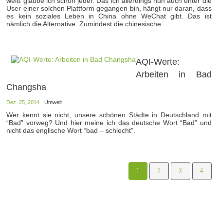
weiß glaube ich schon jeder. Das ich allerdings nun auch unter die
User einer solchen Plattform gegangen bin, hängt nur daran, dass
es kein soziales Leben in China ohne WeChat gibt. Das ist
nämlich die Alternative. Zumindest die chinesische.
AQI-Werte:
Arbeiten in Bad
Changsha
Dez. 25, 2014
Umwelt
Wer kennt sie nicht, unsere schönen Städte in Deutschland mit
“Bad” vorweg? Und hier meine ich das deutsche Wort “Bad” und
nicht das englische Wort “bad – schlecht”.
1
2
3
4