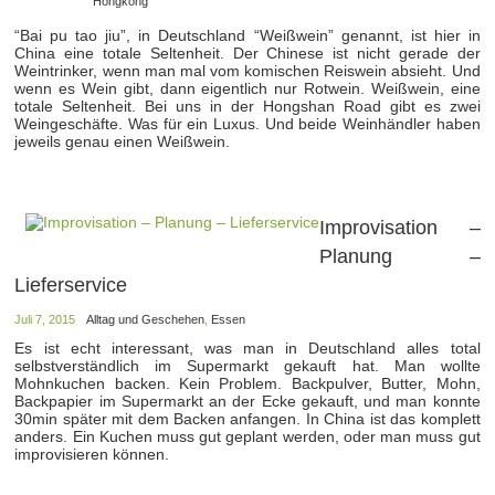
Hongkong
“Bai pu tao jiu”, in Deutschland “Weißwein” genannt, ist hier in
China eine totale Seltenheit. Der Chinese ist nicht gerade der
Weintrinker, wenn man mal vom komischen Reiswein absieht. Und
wenn es Wein gibt, dann eigentlich nur Rotwein. Weißwein, eine
totale Seltenheit. Bei uns in der Hongshan Road gibt es zwei
Weingeschäfte. Was für ein Luxus. Und beide Weinhändler haben
jeweils genau einen Weißwein.
Improvisation –
Planung –
Lieferservice
Juli 7, 2015
Alltag und Geschehen
,
Essen
Es ist echt interessant, was man in Deutschland alles total
selbstverständlich im Supermarkt gekauft hat. Man wollte
Mohnkuchen backen. Kein Problem. Backpulver, Butter, Mohn,
Backpapier im Supermarkt an der Ecke gekauft, und man konnte
30min später mit dem Backen anfangen. In China ist das komplett
anders. Ein Kuchen muss gut geplant werden, oder man muss gut
improvisieren können.