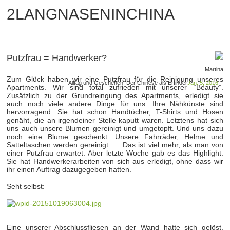
2LANGNASENINCHINA
Putzfrau = Handwerker?
Martina
Zum Glϋck haben wir eine Putzfrau fϋr die Reinigung unseres
Alltag und Geschehen
,
Der Chinese als Erfinder
Jan. 5, 2016
Apartments. Wir sind total zufrieden mit unserer “Beauty”.
Zusätzlich zu der Grundreingung des Apartments, erledigt sie
auch noch viele andere Dinge fϋr uns. Ihre Nähkϋnste sind
hervorragend. Sie hat schon Handtϋcher, T-Shirts und Hosen
genäht, die an irgendeiner Stelle kaputt waren. Letztens hat sich
uns auch unsere Blumen gereinigt und umgetopft. Und uns dazu
noch eine Blume geschenkt. Unsere Fahrräder, Helme und
Satteltaschen werden gereinigt… . Das ist viel mehr, als man von
einer Putzfrau erwartet. Aber letzte Woche gab es das Highlight.
Sie hat Handwerkerarbeiten von sich aus erledigt, ohne dass wir
ihr einen Auftrag dazugegeben hatten.
Seht selbst:
Eine unserer Abschlussfliesen an der Wand hatte sich gelöst.