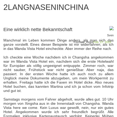
2LANGNASENINCHINA
Eine wirklich nette Bekanntschaft
Sven
Manchmal im Leben kommen Dinge anders, als man sich das
Formalie
,
Reise
Feb. 27, 2015
ganze vorstellt. Eines dieser Beispiele ist mir widerfahren, als ich
in das Wanda Vista Hotel eincheckte. Aber immer der Reihe nach.
Ich checkte eine Woche nachdem ich in Changsha angekommen
war im Wanda Vista Hotel ein, nachdem sich die erste Hotelwahl
für Europäer als völlig ungeeignet entpuppte. Zimmer roch, war
nicht sauber, Frühstück war nicht genießbar. Aber naja, das
passiert. In der ersten Woche hatte ich auch noch zu allem
Unglück meine Dokumente abzugeben, um mein Workpermit zu
erhalten. Freitags hatte ich die Faxen im Hotel dicke. Also neues
Hotel buchen, das kannten Martina und ich ja schon vom Infotrip
und gut ist.
Samstags morgens vom Fahrer abgeholt, wurde alles gut. 10 Uhr
morgen von Xingsha aus in die Innenstadt von Changsha. Wanda
Vista here we come. Kein Luxus war gewollt, nein, nur ein gutes
Hotel. Angekommen wurde ich sehr freundlich begrüßt. Alle
Formalien inklusive Kartenaustausch verfolgt. Keinerlei Mühen