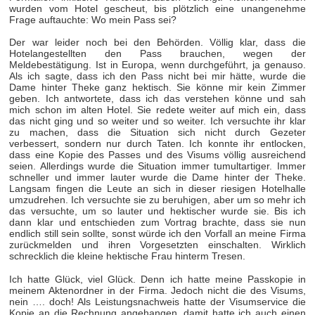
wurden vom Hotel gescheut, bis plötzlich eine unangenehme
Frage auftauchte: Wo mein Pass sei?
Der war leider noch bei den Behörden. Völlig klar, dass die
Hotelangestellten den Pass brauchen, wegen der
Meldebestätigung. Ist in Europa, wenn durchgeführt, ja genauso.
Als ich sagte, dass ich den Pass nicht bei mir hätte, wurde die
Dame hinter Theke ganz hektisch. Sie könne mir kein Zimmer
geben. Ich antwortete, dass ich das verstehen könne und sah
mich schon im alten Hotel. Sie redete weiter auf mich ein, dass
das nicht ging und so weiter und so weiter. Ich versuchte ihr klar
zu machen, dass die Situation sich nicht durch Gezeter
verbessert, sondern nur durch Taten. Ich konnte ihr entlocken,
dass eine Kopie des Passes und des Visums völlig ausreichend
seien. Allerdings wurde die Situation immer tumultartiger. Immer
schneller und immer lauter wurde die Dame hinter der Theke.
Langsam fingen die Leute an sich in dieser riesigen Hotelhalle
umzudrehen. Ich versuchte sie zu beruhigen, aber um so mehr ich
das versuchte, um so lauter und hektischer wurde sie. Bis ich
dann klar und entschieden zum Vortrag brachte, dass sie nun
endlich still sein sollte, sonst würde ich den Vorfall an meine Firma
zurückmelden und ihren Vorgesetzten einschalten. Wirklich
schrecklich die kleine hektische Frau hinterm Tresen.
Ich hatte Glück, viel Glück. Denn ich hatte meine Passkopie in
meinem Aktenordner in der Firma. Jedoch nicht die des Visums,
nein …. doch! Als Leistungsnachweis hatte der Visumservice die
Kopie an die Rechnung angehangen, damit hatte ich auch einen