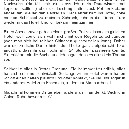
Nachweiss (da fällt mir ein, dass ich mein Dauervisum mal
kopieren sollte…) über die Leistung hatte. Jack Pot. Sekretärin
angerufen, die rief den Fahrer an. Der Fahrer kam ins Hotel, holte
meinen Schlüssel zu meinem Schrank, fuhr in die Firma. Fuhr
wieder in das Hotel. Und ich bekam mein Zimmer.
Einen Abend zuvor gab es einen großen Polizeieinsatz im gleichen
Hotel, weil Leute sich wohl nicht mit den Regeln zurechtfanden
(was man sich bei reichen Chinesen gut vorstellen kann). Daher
war die zierliche Dame hinter der Theke ganz aufgebracht, bzw.
ängstlich, dass ihr das nochmal in 24 Stunden passieren könnte.
Sie erklärte mir die Sache und ich sagte, dass es alles kein Thema
sei.
Seither ist alles in Bester Ordnung. Sie ist immer freundlich, alles
hat sich sehr nett entwickelt. So lange wir im Hotel waren hatten
wir oft einen netten plausch und öfter Kontakt, Sie lud uns sogar in
ein anderes Hotel zum Essen ein, in dem ihr Mann arbeitet.
Manchmal kommen Dinge eben anders als man denkt. Wichtig in
China: Ruhe bewahren. 🙂