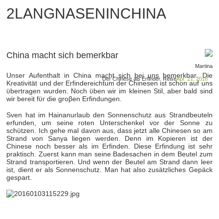
2LANGNASENINCHINA
China macht sich bemerkbar
Martina
Unser Aufenthalt in China macht sich bei uns bemerkbar. Die
Der Chinese als Erfinder
,
Reise
Apr. 21, 2016
Kreativität und der Erfindereichtum der Chinesen ist schon auf uns
ϋbertragen wurden. Noch ϋben wir im kleinen Stil, aber bald sind
wir bereit fϋr die groβen Erfindungen.
Sven hat im Hainanurlaub den Sonnenschutz aus Strandbeuteln
erfunden, um seine roten Unterschenkel vor der Sonne zu
schϋtzen. Ich gehe mal davon aus, dass jetzt alle Chinesen so am
Strand von Sanya liegen werden. Denn im Kopieren ist der
Chinese noch besser als im Erfinden. Diese Erfindung ist sehr
praktisch. Zuerst kann man seine Badesachen in dem Beutel zum
Strand transportieren. Und wenn der Beutel am Strand dann leer
ist, dient er als Sonnenschutz. Man hat also zusätzliches Gepäck
gespart.