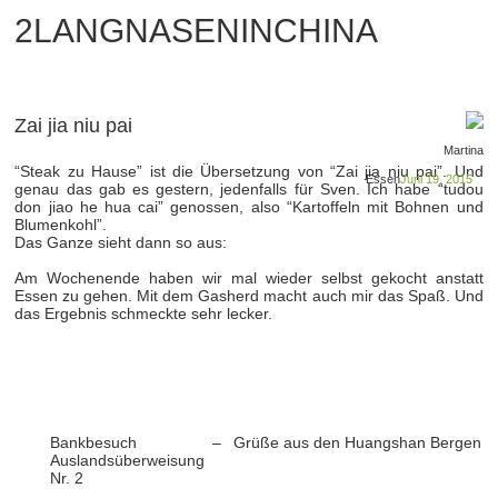
2LANGNASENINCHINA
Zai jia niu pai
Martina
“Steak zu Hause” ist die Übersetzung von “Zai jia niu pai”. Und
Essen
Juni 19, 2015
genau das gab es gestern, jedenfalls für Sven. Ich habe “tudou
don jiao he hua cai” genossen, also “Kartoffeln mit Bohnen und
Blumenkohl”.
Das Ganze sieht dann so aus:
Am Wochenende haben wir mal wieder selbst gekocht anstatt
Essen zu gehen. Mit dem Gasherd macht auch mir das Spaß. Und
das Ergebnis schmeckte sehr lecker.
Bankbesuch –
Grüße aus den Huangshan Bergen
Auslandsüberweisung
Nr. 2