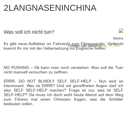
2LANGNASENINCHINA
Was soll ich nicht tun?
Martina
Es gibt neue Aufkleber im Fahrstuhl zum Fitnessstudio. Vielleicht
Chinglish oder Alibabisch
Okt. 31, 2017
koennt Ihr mir mit der Uebersetzung ins Englische helfen:
NO PUSHING – Ok kann man noch verstehen. Man soll die Tuer
nicht manuell versuchen zu oeffnen.
ERRR, DO NOT BLINDLY SELF SELF-HELP – Nun wird es
interessant. Was ist ERRR? Und mit geoeffneten Augen darf ich
also SELF SELF-HELP machen? Frage ist nur, was ist SELF
SELF-HELP? Da muss ich doch wohl heute Abend auf dem Weg
zum Fitness mal einen Chinesen fragen, was die Schilder
bedeuten sollen.