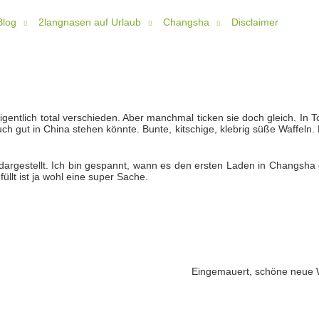
Blog
2langnasen auf Urlaub
Changsha
Disclaimer
gentlich total verschieden. Aber manchmal ticken sie doch gleich. In 
uch gut in China stehen könnte. Bunte, kitschige, klebrig süße Waffeln.
e dargestellt. Ich bin gespannt, wann es den ersten Laden in Changsha 
llt ist ja wohl eine super Sache.
Eingemauert, schöne neue 