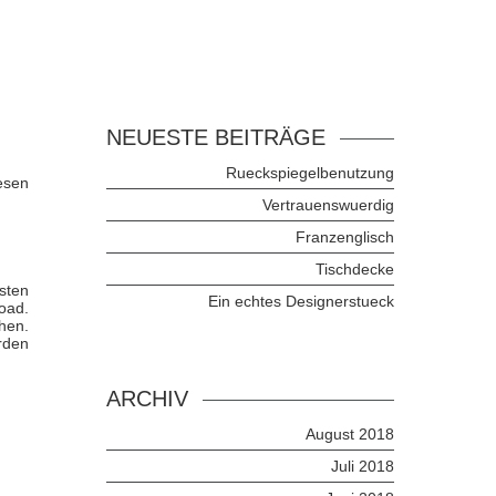
NEUESTE BEITRÄGE
Rueckspiegelbenutzung
esen
Vertrauenswuerdig
Franzenglisch
Tischdecke
sten
Ein echtes Designerstueck
oad.
hen.
rden
ARCHIV
August 2018
Juli 2018