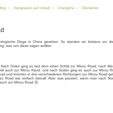
Blog
2langnasen auf Urlaub
Changsha
Disclaimer
ad
nlogische Dinge in China gesehen. So standen wir letztens vor di
ng, was uns diese sagen wollten.
. Nach Osten ging es laut dem einen Schild zur Minzu Road, nach We
hild auch zur Minzu Raod, und nach Sϋden ging es auch zur Minzu R
Road und konnten in drei verschiedenen Richtungen zur Minzu Road ge
 Minzu Road war einfach ϋberall. Aber was passiert, wenn man nach No
auch zur Minzu Road 😉