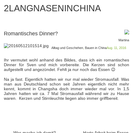
2LANGNASENINCHINA
Romantisches Dinner?
Martina
Alltag und Geschehen
,
Bauen in China
Aug. 11, 2016
Ihr vermutet wohl anhand des Bildes, dass ich ein romantisches
Dinner fϋr Sven und mich vorbereite. Die Kerzen sind schon
aufgestellt und angezϋndet. Fehlt ja nur noch das Essen 😉
Na ja fast. Eigentlich hatten wir nur mal wieder Stromausfall. Was
man aus Deutschland schon seit Jahren eigentlich nicht mehr
kennt, kommt in Changsha doch immer wieder mal vor. In 1,5
Jahren hatten wir ca. 7 Mal Stromausfall während wir zu Hause
waren. Kerzen und Stirnleuchte liegen also immer griffbereit.
Was mache ich damit?
Harte Arbeit beim Essen