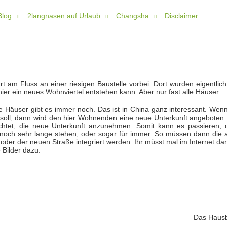
Blog
2langnasen auf Urlaub
Changsha
Disclaimer
t am Fluss an einer riesigen Baustelle vorbei. Dort wurden eigentlich
ier ein neues Wohnviertel entstehen kann. Aber nur fast alle Häuser:
te Häuser gibt es immer noch. Das ist in China ganz interessant. Wenn
soll, dann wird den hier Wohnenden eine neue Unterkunft angeboten.
lichtet, die neue Unterkunft anzunehmen. Somit kann es passieren, 
 noch sehr lange stehen, oder sogar für immer. So müssen dann die a
oder der neuen Straße integriert werden. Ihr müsst mal im Internet da
 Bilder dazu.
Das Haus