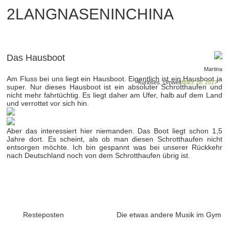
2LANGNASENINCHINA
Das Hausboot
Martina
Am Fluss bei uns liegt ein Hausboot. Eigentlich ist ein Hausboot ja
Kurioses
,
Umwelt
März 28, 2017
super. Nur dieses Hausboot ist ein absoluter Schrotthaufen und
nicht mehr fahrtüchtig. Es liegt daher am Ufer, halb auf dem Land
und verrottet vor sich hin.
Aber das interessiert hier niemanden. Das Boot liegt schon 1,5
Jahre dort. Es scheint, als ob man diesen Schrotthaufen nicht
entsorgen möchte. Ich bin gespannt was bei unserer Rückkehr
nach Deutschland noch von dem Schrotthaufen übrig ist.
Resteposten
Die etwas andere Musik im Gym