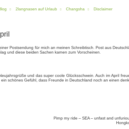
Blog
2langnasen auf Urlaub
Changsha
Disclaimer
ril
einer Postsendung für mich an meinen Schreibtisch. Post aus Deutschl
hlag und diese beiden Sachen kamen zum Vorscheinen.
e Neujahrsgrüße und das super coole Glücksschwein. Auch im April freu
ach ein schönes Gefühl, dass Freunde in Deutschland noch an einen den
Pimp my ride – SEA – unfast and unfuriou
Hongk