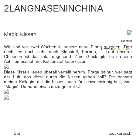
2LANGNASENINCHINA
Magic Kissen
Martina
Wir sind vor zwei Wochen in unsere neue Firma gezogen. Dort
Umwelt
Mai 5, 2018
riecht es noch sehr nach Klebstoff, Farben,…. Laut unserer
Chinesen ist das total ungesund. Zum Glück gibt es da eine
Abhilfemassnahme: Kohlenstofffaserkissen.
Diese Kissen liegen überall verteilt herum. Frage ist nur, wer sagt
der Luft, das diese durch die Kissen gehen soll? Die Antwort
meiner Kollegin, die die Kissen auch für schwachsinnig hält, war:
“Magic”. Da habe etwas dazu gelernt 😉
But
Zockertisch