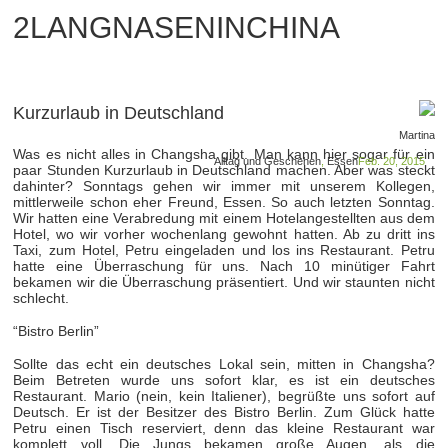
2LANGNASENINCHINA
Kurzurlaub in Deutschland
Martina
Was es nicht alles in Changsha gibt. Man kann hier sogar für ein
Alltag und Geschehen
,
Essen
Feb. 20, 2015
paar Stunden Kurzurlaub in Deutschland machen. Aber was steckt
dahinter? Sonntags gehen wir immer mit unserem Kollegen,
mittlerweile schon eher Freund, Essen. So auch letzten Sonntag.
Wir hatten eine Verabredung mit einem Hotelangestellten aus dem
Hotel, wo wir vorher wochenlang gewohnt hatten. Ab zu dritt ins
Taxi, zum Hotel, Petru eingeladen und los ins Restaurant. Petru
hatte eine Überraschung für uns. Nach 10 minütiger Fahrt
bekamen wir die Überraschung präsentiert. Und wir staunten nicht
schlecht.
“Bistro Berlin”
Sollte das echt ein deutsches Lokal sein, mitten in Changsha?
Beim Betreten wurde uns sofort klar, es ist ein deutsches
Restaurant. Mario (nein, kein Italiener), begrüßte uns sofort auf
Deutsch. Er ist der Besitzer des Bistro Berlin. Zum Glück hatte
Petru einen Tisch reserviert, denn das kleine Restaurant war
komplett voll. Die Jungs bekamen große Augen, als die