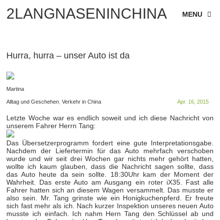
2LANGNASENINCHINA
MENU
Hurra, hurra – unser Auto ist da
Martina
Alltag und Geschehen
,
Verkehr in China
Apr. 16, 2015
Letzte Woche war es endlich soweit und ich diese Nachricht von
unserem Fahrer Herrn Tang:
Das Übersetzerprogramm fordert eine gute Interpretationsgabe.
Nachdem der Liefertermin für das Auto mehrfach verschoben
wurde und wir seit drei Wochen gar nichts mehr gehört hatten,
wollte ich kaum glauben, dass die Nachricht sagen sollte, dass
das Auto heute da sein sollte. 18:30Uhr kam der Moment der
Wahrheit. Das erste Auto am Ausgang ein roter iX35. Fast alle
Fahrer hatten sich an diesem Wagen versammelt. Das musste er
also sein. Mr. Tang grinste wie ein Honigkuchenpferd. Er freute
sich fast mehr als ich. Nach kurzer Inspektion unseres neuen Auto
musste ich einfach. Ich nahm Hern Tang den Schlüssel ab und