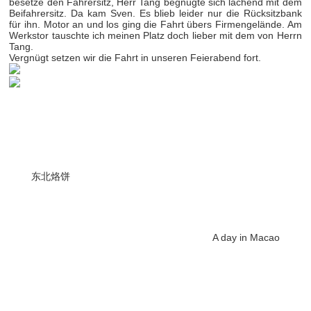
besetze den Fahrersitz, Herr Tang begnügte sich lachend mit dem
Beifahrersitz. Da kam Sven. Es blieb leider nur die Rücksitzbank
für ihn. Motor an und los ging die Fahrt übers Firmengelände. Am
Werkstor tauschte ich meinen Platz doch lieber mit dem von Herrn
Tang.
Vergnügt setzen wir die Fahrt in unseren Feierabend fort.
东北烙饼
A day in Macao