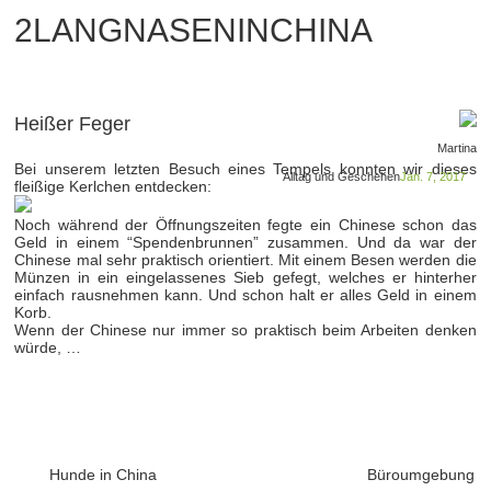
2LANGNASENINCHINA
Heißer Feger
Martina
Bei unserem letzten Besuch eines Tempels konnten wir dieses
Alltag und Geschehen
Jan. 7, 2017
fleißige Kerlchen entdecken:
Noch während der Öffnungszeiten fegte ein Chinese schon das
Geld in einem “Spendenbrunnen” zusammen. Und da war der
Chinese mal sehr praktisch orientiert. Mit einem Besen werden die
Münzen in ein eingelassenes Sieb gefegt, welches er hinterher
einfach rausnehmen kann. Und schon halt er alles Geld in einem
Korb.
Wenn der Chinese nur immer so praktisch beim Arbeiten denken
würde, …
Hunde in China
Büroumgebung