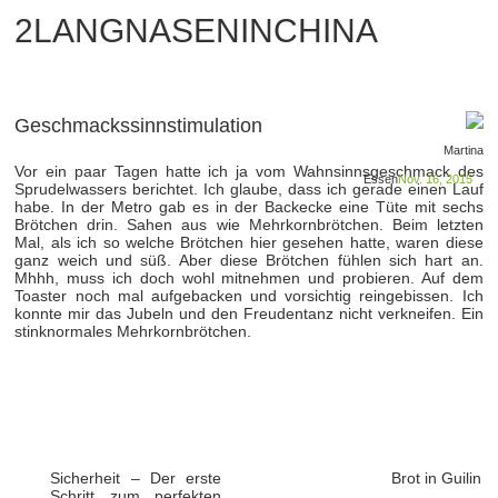
2LANGNASENINCHINA
Geschmackssinnstimulation
Martina
Vor ein paar Tagen hatte ich ja vom Wahnsinnsgeschmack des
Essen
Nov. 16, 2015
Sprudelwassers berichtet. Ich glaube, dass ich gerade einen Lauf
habe. In der Metro gab es in der Backecke eine Tüte mit sechs
Brötchen drin. Sahen aus wie Mehrkornbrötchen. Beim letzten
Mal, als ich so welche Brötchen hier gesehen hatte, waren diese
ganz weich und süß. Aber diese Brötchen fühlen sich hart an.
Mhhh, muss ich doch wohl mitnehmen und probieren. Auf dem
Toaster noch mal aufgebacken und vorsichtig reingebissen. Ich
konnte mir das Jubeln und den Freudentanz nicht verkneifen. Ein
stinknormales Mehrkornbrötchen.
Sicherheit – Der erste
Brot in Guilin
Schritt zum perfekten