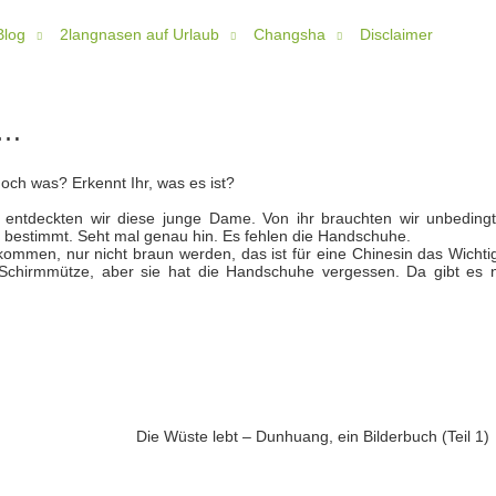
Blog
2langnasen auf Urlaub
Changsha
Disclaimer
s…
doch was? Erkennt Ihr, was es ist?
 entdeckten wir diese junge Dame. Von ihr brauchten wir unbedingt
h bestimmt. Seht mal genau hin. Es fehlen die Handschuhe.
ommen, nur nicht braun werden, das ist für eine Chinesin das Wichtig
Schirmmütze, aber sie hat die Handschuhe vergessen. Da gibt es 
Die Wüste lebt – Dunhuang, ein Bilderbuch (Teil 1)