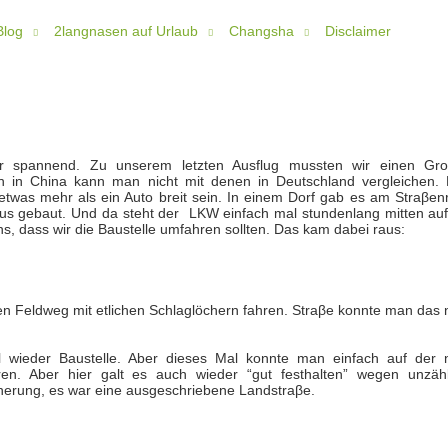
Blog
2langnasen auf Urlaub
Changsha
Disclaimer
r spannend. Zu unserem letzten Ausflug mussten wir einen Groβ
n in China kann man nicht mit denen in Deutschland vergleichen. 
twas mehr als ein Auto breit sein. In einem Dorf gab es am Straβen
aus gebaut. Und da steht der LKW einfach mal stundenlang mitten auf
s, dass wir die Baustelle umfahren sollten. Das kam dabei raus:
n Feldweg mit etlichen Schlaglöchern fahren. Straβe konnte man das n
 wieder Baustelle. Aber dieses Mal konnte man einfach auf der n
en. Aber hier galt es auch wieder “gut festhalten” wegen unzähl
nnerung, es war eine ausgeschriebene Landstraβe.