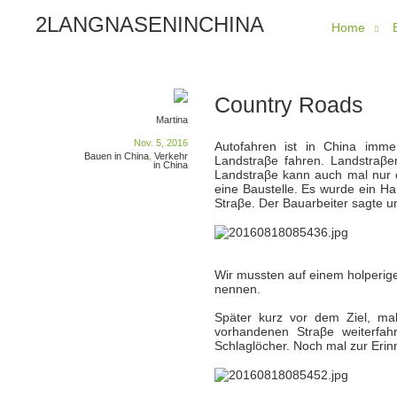
2LANGNASENINCHINA
Home
Country Roads
Martina
Nov. 5, 2016
Autofahren ist in China imme
Bauen in China
,
Verkehr
Landstraβe fahren. Landstraβe
in China
Landstraβe kann auch mal nur e
eine Baustelle. Es wurde ein H
Straβe. Der Bauarbeiter sagte un
Wir mussten auf einem holperige
nennen.
Später kurz vor dem Ziel, mal
vorhandenen Straβe weiterfahr
Schlaglöcher. Noch mal zur Eri