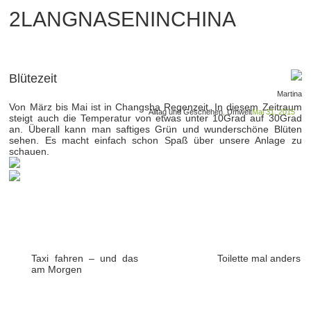
2LANGNASENINCHINA
Blütezeit
Martina
Von März bis Mai ist in Changsha Regenzeit. In diesem Zeitraum
Alltag und Geschehen
,
Umwelt
Mai 31, 2015
steigt auch die Temperatur von etwas unter 10Grad auf 30Grad
an. Überall kann man saftiges Grün und wunderschöne Blüten
sehen. Es macht einfach schon Spaß über unsere Anlage zu
schauen.
Taxi fahren – und das
Toilette mal anders
am Morgen