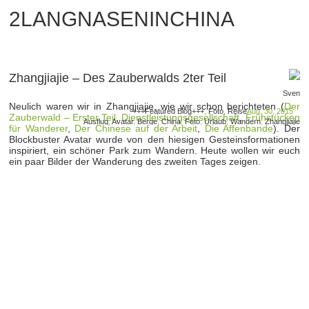
2LANGNASENINCHINA
Zhangjiajie – Des Zauberwalds 2ter Teil
Sven
Neulich waren wir in Zhangjiajie, wie wir schon berichteten (
Der
+++Featured Blog+++
,
Foto
,
Reise
Aug. 30, 2015
Zauberwald – Erster Teil
,
Dienstleistungsgesellschaft
,
Frühstücken
Ausflug
,
Avatar
,
Berge
,
China
,
Foto
,
Urlaub
,
Wandern
,
Zhangjiajie
für Wanderer
,
Der Chinese auf der Arbeit
,
Die Affenbande
). Der
Blockbuster Avatar wurde von den hiesigen Gesteinsformationen
inspiriert, ein schöner Park zum Wandern. Heute wollen wir euch
ein paar Bilder der Wanderung des zweiten Tages zeigen.