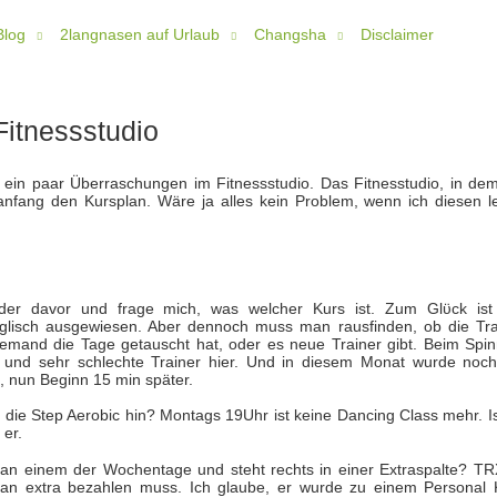
Blog
2langnasen auf Urlaub
Changsha
Disclaimer
itnessstudio
ein paar Überraschungen im Fitnessstudio. Das Fitnesstudio, in dem
anfang den Kursplan. Wäre ja alles kein Problem, wenn ich diesen l
der davor und frage mich, was welcher Kurs ist. Zum Glϋck ist
glisch ausgewiesen. Aber dennoch muss man rausfinden, ob die Tra
 jemand die Tage getauscht hat, oder es neue Trainer gibt. Beim Spin
e und sehr schlechte Trainer hier. Und in diesem Monat wurde noch
, nun Beginn 15 min später.
 die Step Aerobic hin? Montags 19Uhr ist keine Dancing Class mehr. Is
 er.
an einem der Wochentage und steht rechts in einer Extraspalte? TRX
an extra bezahlen muss. Ich glaube, er wurde zu einem Personal 