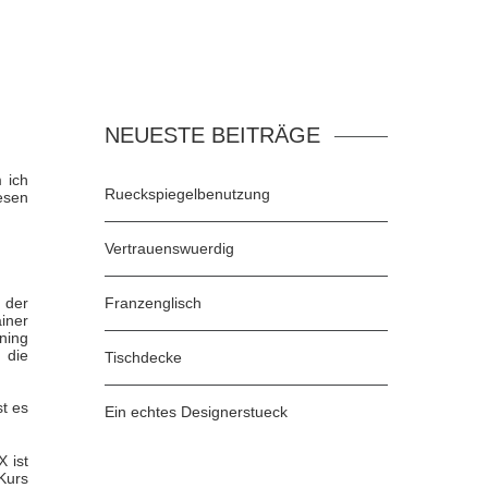
NEUESTE BEITRÄGE
 ich
Rueckspiegelbenutzung
esen
Vertrauenswuerdig
 der
Franzenglisch
iner
ning
 die
Tischdecke
t es
Ein echtes Designerstueck
 ist
Kurs