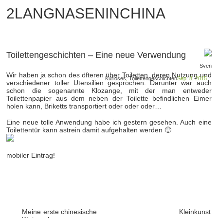
2LANGNASENINCHINA
Toilettengeschichten – Eine neue Verwendung
Sven
Wir haben ja schon des öfteren über Toiletten, deren Nutzung und
Kurioses
,
Toilettengeschichten
Sep. 8, 2015
verschiedener toller Utensilien gesprochen. Darunter war auch
schon die sogenannte Klozange, mit der man entweder
Toilettenpapier aus dem neben der Toilette befindlichen Eimer
holen kann, Briketts transportiert oder oder oder…
Eine neue tolle Anwendung habe ich gestern gesehen. Auch eine
Toilettentür kann astrein damit aufgehalten werden 🙂
mobiler Eintrag!
Meine erste chinesische
Kleinkunst