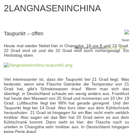
2LANGNASENINCHINA
Taupunkt – offen
Sven
Heute mal wieder Nebel hier in Changsha. 10 vor 8 und 22 Grad.
Alltag und Geschehen
Nov. 17, 2017
22 Grad sind ok und die 32 Grad sind auch vorhergesagt. Ein
Herbsttag eben.
Viel interessanter ist, dass der Taupunkt bei 21 Grad liegt. Was
bedeutet, wenn eine Flasche Getränke die Temperatur von 21
Grad hat, gibt’s Schwitzwasser drauf. Wenn man sich das
überlegt, in Deutschland schaute ein wenig anders aus. Frankfurt
hat heute den Maxwert von 25 Grad und momentan um 10 Uhr 19
Grad. Luftfeuchte liegt bei 98% hat gerade geregnet. Und der
Taupunkt liegt bei 14 Grad. Also kurz über aus dem Kühlschrank
herausholen. 21 Grad ist hingegen für ein Bier nicht mehr wirklich
trinkbar. Also sagen wir das Bier hat 20 Grad wenn es aus dem
Kühlschrank kommt. Dann sieht es hier, der Flasche nach zu
urteilen in Changsha sehr trinkbar aus. In Deutschland hingegen
keine Perle drauf.