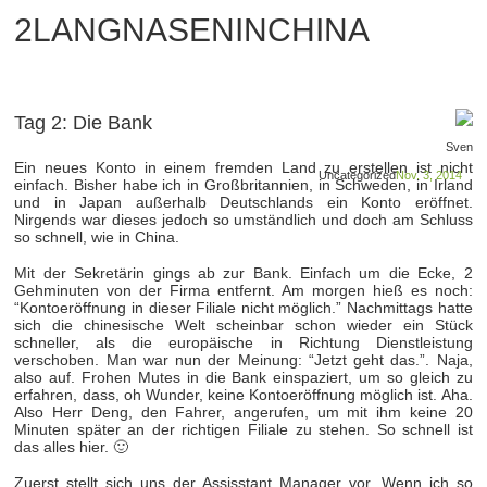
2LANGNASENINCHINA
Tag 2: Die Bank
Sven
Ein neues Konto in einem fremden Land zu erstellen ist nicht
Uncategorized
Nov. 3, 2014
einfach. Bisher habe ich in Großbritannien, in Schweden, in Irland
und in Japan außerhalb Deutschlands ein Konto eröffnet.
Nirgends war dieses jedoch so umständlich und doch am Schluss
so schnell, wie in China.
Mit der Sekretärin gings ab zur Bank. Einfach um die Ecke, 2
Gehminuten von der Firma entfernt. Am morgen hieß es noch:
“Kontoeröffnung in dieser Filiale nicht möglich.” Nachmittags hatte
sich die chinesische Welt scheinbar schon wieder ein Stück
schneller, als die europäische in Richtung Dienstleistung
verschoben. Man war nun der Meinung: “Jetzt geht das.”. Naja,
also auf. Frohen Mutes in die Bank einspaziert, um so gleich zu
erfahren, dass, oh Wunder, keine Kontoeröffnung möglich ist. Aha.
Also Herr Deng, den Fahrer, angerufen, um mit ihm keine 20
Minuten später an der richtigen Filiale zu stehen. So schnell ist
das alles hier. 🙂
Zuerst stellt sich uns der Assisstant Manager vor. Wenn ich so