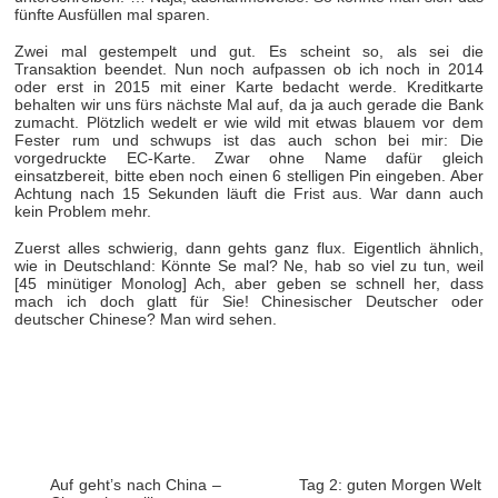
fünfte Ausfüllen mal sparen.
Zwei mal gestempelt und gut. Es scheint so, als sei die
Transaktion beendet. Nun noch aufpassen ob ich noch in 2014
oder erst in 2015 mit einer Karte bedacht werde. Kreditkarte
behalten wir uns fürs nächste Mal auf, da ja auch gerade die Bank
zumacht. Plötzlich wedelt er wie wild mit etwas blauem vor dem
Fester rum und schwups ist das auch schon bei mir: Die
vorgedruckte EC-Karte. Zwar ohne Name dafür gleich
einsatzbereit, bitte eben noch einen 6 stelligen Pin eingeben. Aber
Achtung nach 15 Sekunden läuft die Frist aus. War dann auch
kein Problem mehr.
Zuerst alles schwierig, dann gehts ganz flux. Eigentlich ähnlich,
wie in Deutschland: Könnte Se mal? Ne, hab so viel zu tun, weil
[45 minütiger Monolog] Ach, aber geben se schnell her, dass
mach ich doch glatt für Sie! Chinesischer Deutscher oder
deutscher Chinese? Man wird sehen.
Auf geht’s nach China –
Tag 2: guten Morgen Welt