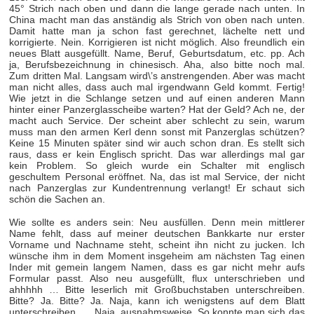
45° Strich nach oben und dann die lange gerade nach unten. In
China macht man das anständig als Strich von oben nach unten.
Damit hatte man ja schon fast gerechnet, lächelte nett und
korrigierte. Nein. Korrigieren ist nicht möglich. Also freundlich ein
neues Blatt ausgefüllt. Name, Beruf, Geburtsdatum, etc. pp. Ach
ja, Berufsbezeichnung in chinesisch. Aha, also bitte noch mal.
Zum dritten Mal. Langsam wird\’s anstrengenden. Aber was macht
man nicht alles, dass auch mal irgendwann Geld kommt. Fertig!
Wie jetzt in die Schlange setzen und auf einen anderen Mann
hinter einer Panzerglasscheibe warten? Hat der Geld? Ach ne, der
macht auch Service. Der scheint aber schlecht zu sein, warum
muss man den armen Kerl denn sonst mit Panzerglas schützen?
Keine 15 Minuten später sind wir auch schon dran. Es stellt sich
raus, dass er kein Englisch spricht. Das war allerdings mal gar
kein Problem. So gleich wurde ein Schalter mit englisch
geschultem Personal eröffnet. Na, das ist mal Service, der nicht
nach Panzerglas zur Kundentrennung verlangt! Er schaut sich
schön die Sachen an.
Wie sollte es anders sein: Neu ausfüllen. Denn mein mittlerer
Name fehlt, dass auf meiner deutschen Bankkarte nur erster
Vorname und Nachname steht, scheint ihn nicht zu jucken. Ich
wünsche ihm in dem Moment insgeheim am nächsten Tag einen
Inder mit gemein langem Namen, dass es gar nicht mehr aufs
Formular passt. Also neu ausgefüllt, flux unterschrieben und
ahhhhh … Bitte leserlich mit Großbuchstaben unterschreiben.
Bitte? Ja. Bitte? Ja. Naja, kann ich wenigstens auf dem Blatt
unterschreiben. … Naja, ausnahmsweise. So konnte man sich das