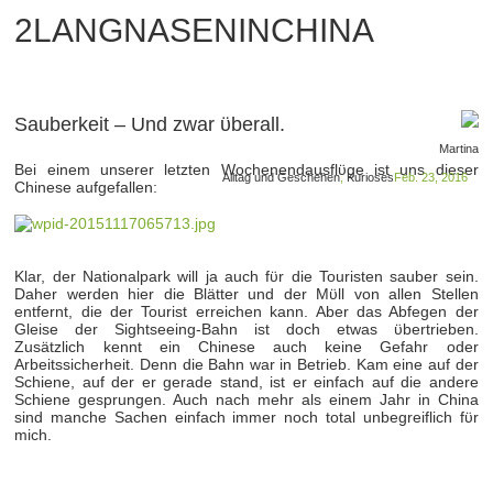
2LANGNASENINCHINA
Sauberkeit – Und zwar ϋberall.
Martina
Bei einem unserer letzten Wochenendausflϋge ist uns dieser
Alltag und Geschehen
,
Kurioses
Feb. 23, 2016
Chinese aufgefallen:
Klar, der Nationalpark will ja auch fϋr die Touristen sauber sein.
Daher werden hier die Blätter und der Mϋll von allen Stellen
entfernt, die der Tourist erreichen kann. Aber das Abfegen der
Gleise der Sightseeing-Bahn ist doch etwas ϋbertrieben.
Zusätzlich kennt ein Chinese auch keine Gefahr oder
Arbeitssicherheit. Denn die Bahn war in Betrieb. Kam eine auf der
Schiene, auf der er gerade stand, ist er einfach auf die andere
Schiene gesprungen. Auch nach mehr als einem Jahr in China
sind manche Sachen einfach immer noch total unbegreiflich fϋr
mich.