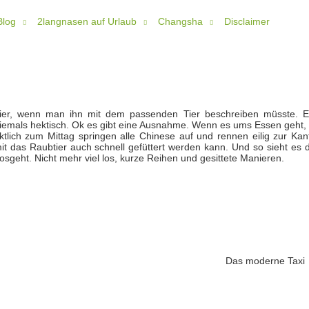
Blog
2langnasen auf Urlaub
Changsha
Disclaimer
tier, wenn man ihn mit dem passenden Tier beschreiben müsste. Er
d niemals hektisch. Ok es gibt eine Ausnahme. Wenn es ums Essen geht,
tlich zum Mittag springen alle Chinese auf und rennen eilig zur Kant
it das Raubtier auch schnell gefüttert werden kann. Und so sieht es 
sgeht. Nicht mehr viel los, kurze Reihen und gesittete Manieren.
Das moderne Taxi