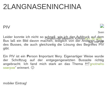
2LANGNASENINCHINA
PIV
Sven
Leider konnte ich nicht so schnell, wie ich den Aufdruck auf dem
Chinglish oder Alibabisch
,
Kurioses
Dez. 15, 2015
Bus laß ein Bild davon machen, lediglich von der Anderen Seite
Bus
,
PIV
,
VIP
des Busses, die auch gleichzeitig die Lösung des Begriffes PIV
gibt.
Ein PIV ist ein
P
erson
I
mportant
V
ery. Eigenartiger Weise wurde
der Schriftzug auf der entgegengesetzten Busseite richtig
angebracht. Ich fand mich stark an das Thema ”
gnotnehs
sserpxe
” erinnert. 🙂
mobiler Eintrag!