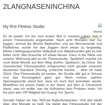
2LANGNASENINCHINA
My first Fitness Studio
Martina
Es ist soweit. Ich bin zum ersten Mal in meinem Leben fest in
Sport
Okt. 2, 2015
einem Fitnessstudio angemeldet. Nach acht Monaten fast nur
joggen, einmal die Woche Badminton und am Wochenende mal
Radfahren, wurde mir das Joggen doch etwas zu langweilig.
Meine Lieblingssportarten Volleyball und Wakeboarden gibt es hier
leider nicht. Also brauchte ich etwas Neues. Ganz in der Nähe von
unserer Wohnung gibt es ein Fitnessstudio. Spektisch machte ich
mich letzte Woche auf dem Weg dorthin. Spektisch, da China. Die
chinesischen Fitnessstudios entsprechen nicht gerade unserem
deutschen Standard. Dreckig, schlechte Geräte,…. Aber ich hatte
Glück. Das Fitnessstudio ist sauber, die Geräte alle gut in Schuss
und das Kursangebot ganz gut. Nach meiner zweiten
Spinningstunde stand fest, dass ich mich dort anmelden werde.
Bewaffnet mit einem Zettel in der Hand, auf dem in Chinesisch
stand, was ich wollte, war die Aufnahme kein Problem mehr. Ich
bin jetzt also VIP-Mitglied bei Guang Yun Sports.
Gerade haben wir hier 35Grad Auβentemperatur. Und das bleibt
über drei Monate so heiβ. Da bietet das Fitnessstudio mit der