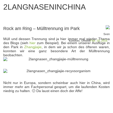
2LANGNASENINCHINA
Rock am Ring – Mülltrennung im Park
Sven
Müll und dessen Trennung sind ja hier immer mal wieder Thema
Kurioses
,
Umwelt
Feb. 29, 2016
des Blogs (sieh
hier
zum Beispiel). Bei einem unserer Ausflüge in
den Park in
Zhangjiajie
, in dem wir ja schon des öfteren waren,
konnten wir eine ganz besondere Art der Mülltrennung
beobachten.
Nicht nur in Europa, sondern scheinbar auch hier in China, wird
immer mehr am Fachpersonal gespart, um die laufenden Kosten
niedrig zu halten. 🙂 Da laust einen doch der Affe!