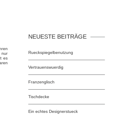
NEUESTE BEITRÄGE
hren
Rueckspiegelbenutzung
 nur
t es
aren
Vertrauenswuerdig
Franzenglisch
Tischdecke
Ein echtes Designerstueck