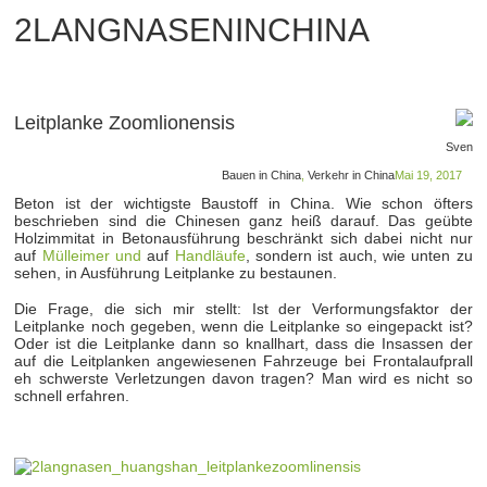
2LANGNASENINCHINA
Leitplanke Zoomlionensis
Sven
Bauen in China
,
Verkehr in China
Mai 19, 2017
Beton ist der wichtigste Baustoff in China. Wie schon öfters
beschrieben sind die Chinesen ganz heiß darauf. Das geübte
Holzimmitat in Betonausführung beschränkt sich dabei nicht nur
auf
Mülleimer
und
auf
Handläufe
, sondern ist auch, wie unten zu
sehen, in Ausführung Leitplanke zu bestaunen.
Die Frage, die sich mir stellt: Ist der Verformungsfaktor der
Leitplanke noch gegeben, wenn die Leitplanke so eingepackt ist?
Oder ist die Leitplanke dann so knallhart, dass die Insassen der
auf die Leitplanken angewiesenen Fahrzeuge bei Frontalaufprall
eh schwerste Verletzungen davon tragen? Man wird es nicht so
schnell erfahren.