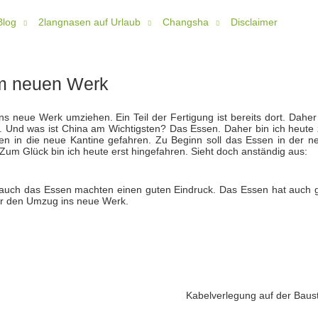
Blog
2langnasen auf Urlaub
Changsha
Disclaimer
m neuen Werk
ns neue Werk umziehen. Ein Teil der Fertigung ist bereits dort. Daher
rt. Und was ist China am Wichtigsten? Das Essen. Daher bin ich heute
en in die neue Kantine gefahren. Zu Beginn soll das Essen in der n
 Zum Glück bin ich heute erst hingefahren. Sieht doch anständig aus:
s auch das Essen machten einen guten Eindruck. Das Essen hat auch 
für den Umzug ins neue Werk.
Kabelverlegung auf der Baust