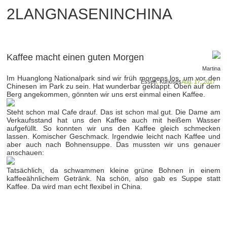
2LANGNASENINCHINA
Kaffee macht einen guten Morgen
Martina
Im Huanglong Nationalpark sind wir früh morgens los, um vor den
Essen
,
Kurioses
Aug. 17, 2017
Chinesen im Park zu sein. Hat wunderbar geklappt. Oben auf dem
Berg angekommen, gönnten wir uns erst einmal einen Kaffee.
Steht schon mal Cafe drauf. Das ist schon mal gut. Die Dame am
Verkaufsstand hat uns den Kaffee auch mit heißem Wasser
aufgefüllt. So konnten wir uns den Kaffee gleich schmecken
lassen. Komischer Geschmack. Irgendwie leicht nach Kaffee und
aber auch nach Bohnensuppe. Das mussten wir uns genauer
anschauen:
Tatsächlich, da schwammen kleine grüne Bohnen in einem
kaffeeähnlichem Getränk. Na schön, also gab es Suppe statt
Kaffee. Da wird man echt flexibel in China.