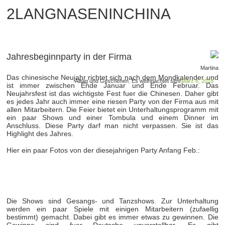
2LANGNASENINCHINA
Jahresbeginnparty in der Firma
Martina
Das chinesische Neujahr richtet sich nach dem Mondkalender und
Alltag und Geschehen
,
Es weihnachtet sehr
März 6, 2018
ist immer zwischen Ende Januar und Ende Februar. Das
Neujahrsfest ist das wichtigste Fest fuer die Chinesen. Daher gibt
es jedes Jahr auch immer eine riesen Party von der Firma aus mit
allen Mitarbeitern. Die Feier bietet ein Unterhaltungsprogramm mit
ein paar Shows und einer Tombula und einem Dinner im
Anschluss. Diese Party darf man nicht verpassen. Sie ist das
Highlight des Jahres.
Hier ein paar Fotos von der diesejahrigen Party Anfang Feb.:
Die Shows sind Gesangs- und Tanzshows. Zur Unterhaltung
werden ein paar Spiele mit einigen Mitarbeitern (zufaellig
bestimmt) gemacht. Dabei gibt es immer etwas zu gewinnen. Die
Gewinne sind fuer Deutsche unvorstellbar. Es gibt