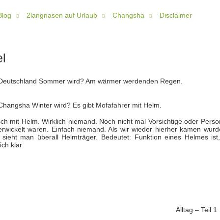
Blog
2langnasen auf Urlaub
Changsha
Disclaimer
l
n Deutschland Sommer wird? Am wärmer werdenden Regen.
Changsha Winter wird? Es gibt Mofafahrer mit Helm.
ch mit Helm. Wirklich niemand. Noch nicht mal Vorsichtige oder Perso
verwickelt waren. Einfach niemand. Als wir wieder hierher kamen wurd
h sieht man überall Helmträger. Bedeutet: Funktion eines Helmes ist,
ich klar
Alltag – Teil 1