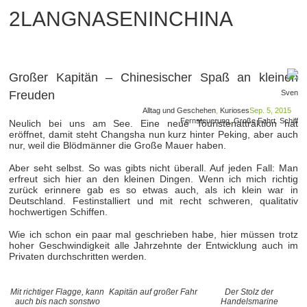
2LANGNASENINCHINA
Großer Kapitän – Chinesischer Spaß an kleinen
Freuden
Sven
Alltag und Geschehen
,
Kurioses
Sep. 5, 2015
Fernsteuerung
,
Große Fahrt
,
Schiff
Neulich bei uns am See. Eine neue Touristenattraktion hat
eröffnet, damit steht Changsha nun kurz hinter Peking, aber auch
nur, weil die Blödmänner die Große Mauer haben.
Aber seht selbst. So was gibts nicht überall. Auf jeden Fall: Man
erfreut sich hier an den kleinen Dingen. Wenn ich mich richtig
zurück erinnere gab es so etwas auch, als ich klein war in
Deutschland. Festinstalliert und mit recht schweren, qualitativ
hochwertigen Schiffen.
Wie ich schon ein paar mal geschrieben habe, hier müssen trotz
hoher Geschwindigkeit alle Jahrzehnte der Entwicklung auch im
Privaten durchschritten werden.
Mit richtiger Flagge, kann
Kapitän auf großer Fahr
Der Stolz der
auch bis nach sonstwo
Handelsmarine