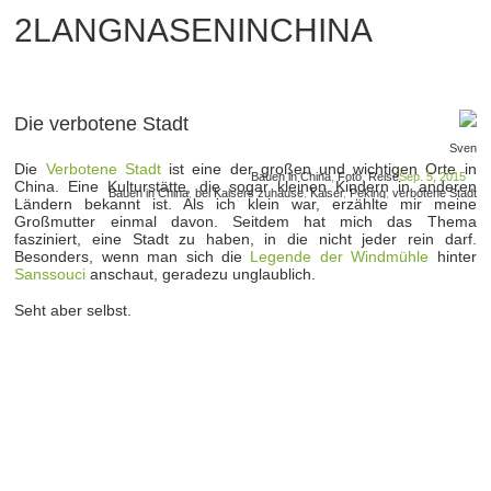
2LANGNASENINCHINA
Die verbotene Stadt
Sven
Die
Verbotene Stadt
ist eine der großen und wichtigen Orte in
Bauen in China
,
Foto
,
Reise
Sep. 5, 2015
China. Eine Kulturstätte, die sogar kleinen Kindern in anderen
Bauen in China
,
bei Kaisers zuhause
,
Kaiser
,
Peking
,
verbotene Stadt
Ländern bekannt ist. Als ich klein war, erzählte mir meine
Großmutter einmal davon. Seitdem hat mich das Thema
fasziniert, eine Stadt zu haben, in die nicht jeder rein darf.
Besonders, wenn man sich die
Legende der Windmühle
hinter
Sanssouci
anschaut, geradezu unglaublich.
Seht aber selbst.