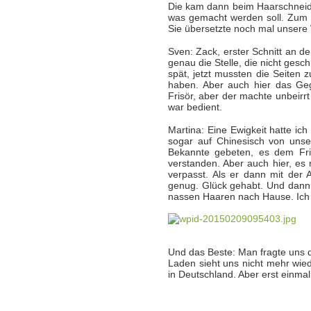
Die kam dann beim Haarschneide
was gemacht werden soll. Zum G
Sie übersetzte noch mal unsere
Sven: Zack, erster Schnitt an de
genau die Stelle, die nicht gesc
spät, jetzt mussten die Seiten
haben. Aber auch hier das Gege
Frisör, aber der machte unbeirr
war bedient.
Martina: Eine Ewigkeit hatte ich
sogar auf Chinesisch von unse
Bekannte gebeten, es dem Fris
verstanden. Aber auch hier, es
verpasst. Als er dann mit der
genug. Glück gehabt. Und dann w
nassen Haaren nach Hause. Ich h
Und das Beste: Man fragte uns d
Laden sieht uns nicht mehr wie
in Deutschland. Aber erst einmal