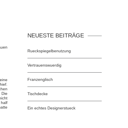
NEUESTE BEITRÄGE
auen
Rueckspiegelbenutzung
Vertrauenswuerdig
Franzenglisch
eine
ief.
chen
 Die
Tischdecke
icht
half
hatte
Ein echtes Designerstueck