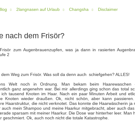
Blog
2langnasen auf Urlaub
Changsha
Disclaimer
e nach dem Frisör?
risör zum Augenbrauenzupfen, was ja dann in rasierten Augenbr
tufe 2
f dem Weg zum Frisör. Was soll da denn auch schiefgehen? ALLES!
ens Welt noch in Ordnung. Man bekam beim Haarewaschen 
tlich ganz angenehm war. Bei mir allerdings ging schon das total sch
ch tausend Knoten im Haar. Nach ein paar Minuten Arbeit und etli
e Knoten wieder draußen. Ok, nicht schön, aber kann passieren.
 Haarstruktur, die nicht verknotet. Das konnte die Haarwäscherin ja n
ber auch mein Shampoo und meine Haarkur mitgebracht, aber auch das 
 gerade sparsam mit meiner Haarkur. Die Dose war hinterher leer. Man 
r geschmiert. Ok, auch noch nicht die totale Katastrophe.