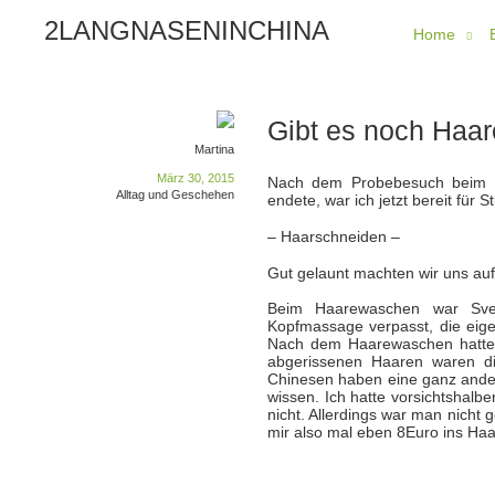
2LANGNASENINCHINA
Home
Gibt es noch Haar
Martina
März 30, 2015
Nach dem Probebesuch beim F
Alltag und Geschehen
endete, war ich jetzt bereit für S
– Haarschneiden –
Gut gelaunt machten wir uns au
Beim Haarewaschen war Sv
Kopfmassage verpasst, die eigen
Nach dem Haarewaschen hatte i
abgerissenen Haaren waren di
Chinesen haben eine ganz andere
wissen. Ich hatte vorsichtshal
nicht. Allerdings war man nicht
mir also mal eben 8Euro ins Haa