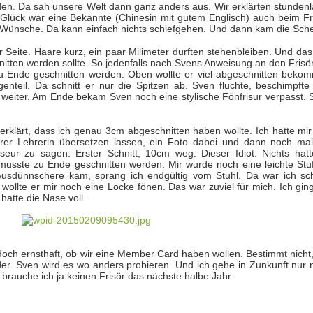
n. Da sah unsere Welt dann ganz anders aus. Wir erklärten stundenl
lück war eine Bekannte (Chinesin mit gutem Englisch) auch beim Fri
 Wünsche. Da kann einfach nichts schiefgehen. Und dann kam die Sche
r Seite. Haare kurz, ein paar Milimeter durften stehenbleiben. Und da
hnitten werden sollte. So jedenfalls nach Svens Anweisung an den Frisö
 zu Ende geschnitten werden. Oben wollte er viel abgeschnitten beko
nteil. Da schnitt er nur die Spitzen ab. Sven fluchte, beschimpfte
t weiter. Am Ende bekam Sven noch eine stylische Fönfrisur verpasst. 
 erklärt, dass ich genau 3cm abgeschnitten haben wollte. Ich hatte mi
rer Lehrerin übersetzen lassen, ein Foto dabei und dann noch mal
eur zu sagen. Erster Schnitt, 10cm weg. Dieser Idiot. Nichts hatt
 musste zu Ende geschnitten werden. Mir wurde noch eine leichte Stu
 Ausdünnschere kam, sprang ich endgültig vom Stuhl. Da war ich sch
ollte er mir noch eine Locke fönen. Das war zuviel für mich. Ich ging
atte die Nase voll.
och ernsthaft, ob wir eine Member Card haben wollen. Bestimmt nicht,
der. Sven wird es wo anders probieren. Und ich gehe in Zunkunft nur 
 brauche ich ja keinen Frisör das nächste halbe Jahr.