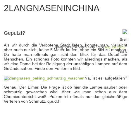
2LANGNASENINCHINA
Geputzt?
Sven
Als wir durch die Verbotene Stadt liefen, konnte man, vielleicht
Alltag und Geschehen
,
Foto
,
Reise
Aug. 24, 2015
aber auch nur ich, keine 5 Meter laufen, ohne ein Bild zu machen.
Peking
Da hatte man oftmals gar nicht den Blick für das Detail am
Menschen. Ein schönes Foto konnten wir allerdings machen, als
wir eine Dame bei der Reinigung der unzähligen Lampen auf dem
Gelände sahen. Finde den Fehler im Bild.
Na, ist es aufgefallen?
Genau! Der Eimer. Die Frage ist ob hier die Lampe sauber oder
schmutzig gewaschen wird. Aber wie man schon aus dem
Chemieunterricht weiß: Putzen ist oftmals nur das gleichmäßige
Verteilen von Schmutz. q.e.d.!