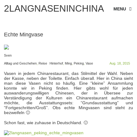
2LANGNASENINCHINA
MENU
Echte Mingvase
Sven
Alltag und Geschehen
,
Reise
Hinterhof
,
Ming
,
Peking
,
Vase
Aug. 18, 2015
Vasen in jedem Chinarestaurant, das Stilmittel der Wahl. Neben
der Kasse, neben der Toilette. Einfach überall. Hier in China sieht
man diese Vasen nicht so häufig. Eine “kleine” Ansammlung
konnte wir in Peking finden. Hier gibts wohl für jeden
auswanderungswilligen Chinesen, der in Übersee zur
Verständigung der Kulturen ein Chinarestaurant aufmachen
möchte, die Ausstattungssets: “Grundausstattung” und
“Fortgeschritten/Groß”. Obs echte Mingvasen sind steht zu
bezweifeln 🙂
Schon fast, wie zuhause in Deutschland. 🙂