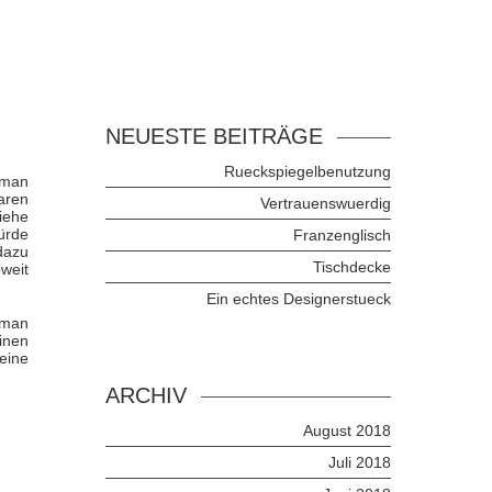
NEUESTE BEITRÄGE
Rueckspiegelbenutzung
e man
baren
Vertrauenswuerdig
iehe
ürde
Franzenglisch
dazu
Tischdecke
weit
Ein echtes Designerstueck
 man
inen
eine
ARCHIV
August 2018
Juli 2018