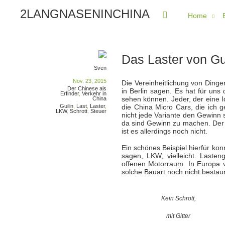
2LANGNASENINCHINA
Home
Das Laster von Gu
Sven
Nov. 23, 2015
Die Vereinheitlichung von Dingen
Der Chinese als
in Berlin sagen. Es hat für uns 
Erfinder
,
Verkehr in
sehen können. Jeder, der eine 
China
die China Micro Cars, die ich g
Guilin
,
Last
,
Laster
,
LKW
,
Schrott
,
Steuer
nicht jede Variante den Gewinn 
da sind Gewinn zu machen. Der M
ist es allerdings noch nicht.
Ein schönes Beispiel hierfür ko
sagen, LKW, vielleicht. Laste
offenen Motorraum. In Europa v
solche Bauart noch nicht bestaun
Kein Schrott,
mit Gitter