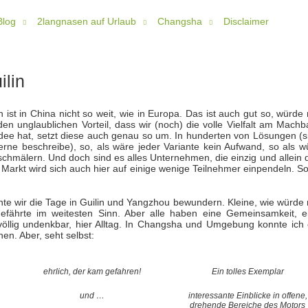
Blog
2langnasen auf Urlaub
Changsha
Disclaimer
ilin
 ist in China nicht so weit, wie in Europa. Das ist auch gut so, würd
den unglaublichen Vorteil, dass wir (noch) die volle Vielfalt am Mach
Idee hat, setzt diese auch genau so um. In hunderten von Lösungen (s
erne beschreibe), so, als wäre jeder Variante kein Aufwand, so als w
schmälern. Und doch sind es alles Unternehmen, die einzig und allein 
arkt wird sich auch hier auf einige wenige Teilnehmer einpendeln. So
nnte wir die Tage in Guilin und Yangzhou bewundern. Kleine, wie würde
ngefährte im weitesten Sinn. Aber alle haben eine Gemeinsamkeit, e
öllig undenkbar, hier Alltag. In Changsha und Umgebung konnte ich 
en. Aber, seht selbst:
ehrlich, der kam gefahren!
Ein tolles Exemplar
und …
interessante Einblicke in offene,
drehende Bereiche des Motors