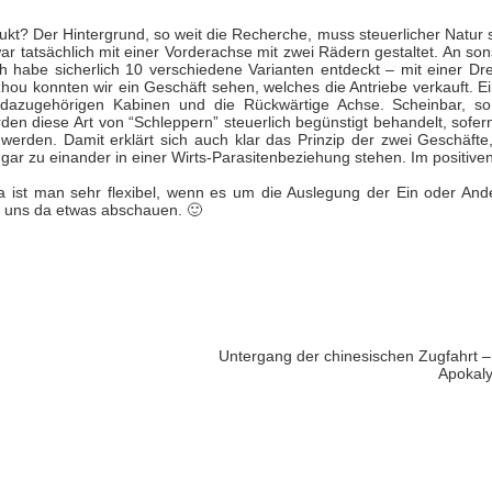
t? Der Hintergrund, so weit die Recherche, muss steuerlicher Natur s
r tatsächlich mit einer Vorderachse mit zwei Rädern gestaltet. An son
h habe sicherlich 10 verschiedene Varianten entdeckt – mit einer Dre
hou konnten wir ein Geschäft sehen, welches die Antriebe verkauft. Ei
 dazugehörigen Kabinen und die Rückwärtige Achse. Scheinbar, so
den diese Art von “Schleppern” steuerlich begünstigt behandelt, sofer
erden. Damit erklärt sich auch klar das Prinzip der zwei Geschäfte,
gar zu einander in einer Wirts-Parasitenbeziehung stehen. Im positiven
na ist man sehr flexibel, wenn es um die Auslegung der Ein oder And
ir uns da etwas abschauen. 🙂
Untergang der chinesischen Zugfahrt –
Apokal